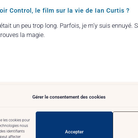
ir Control, le film sur la vie de Ian Curtis ?
’il était un peu trop long. Parfois, je m’y suis ennuy
etrouves la magie.
Gérer le consentement des cookies
ns rapide
Nous contacter
compagnie Artistique au
tofric59@gmai
nSquare Arras – 2025
06.26.48.68.06
ue les cookies pour
ropos
technologies nous
eaux et Contact
es identifiants
Accepter
peut affecter