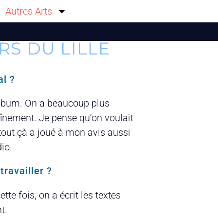
Autres Arts
RS DU LILLE
al ?
l album. On a beaucoup plus
înement. Je pense qu’on voulait
tout çà a joué à mon avis aussi
io.
ravailler ?
te fois, on a écrit les textes
t.