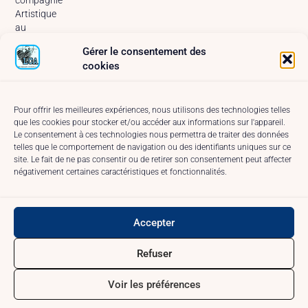
compagnie
Artistique
au
MainSquare
Gérer le consentement des
Arras –
cookies
2025
A
propos
Pour offrir les meilleures expériences, nous utilisons des technologies telles
que les cookies pour stocker et/ou accéder aux informations sur l'appareil.
Réseaux
Le consentement à ces technologies nous permettra de traiter des données
et
telles que le comportement de navigation ou des identifiants uniques sur ce
Contact
site. Le fait de ne pas consentir ou de retirer son consentement peut affecter
Conditions
négativement certaines caractéristiques et fonctionnalités.
générales
Politique
de
Accepter
cookies
(UE)
Refuser
Voir les préférences