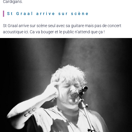
Cardigans.
St Graal arrive sur scène
St Graal arrive sur scène seul avec sa guitare mais pas de concert
acoustique ici. Ca va bouger et le public n’attend que ça !