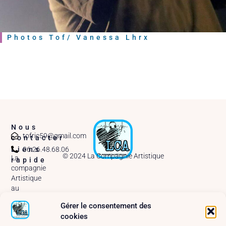
Photos Tof/ Vanessa Lhrx
Nous
tofric59@gmail.com
contacter
06.26.48.68.06
Liens
© 2024 La Compagnie Artistique
La
rapide
compagnie
Artistique
au
MainSquare
Gérer le consentement des
Arras –
cookies
2025