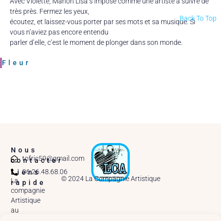
Avec Violette, Manon Lisa s’impose comme une artiste à suivre de
très près. Fermez les yeux,
Back To Top
écoutez, et laissez-vous porter par ses mots et sa musique. Si
vous n’aviez pas encore entendu
parler d’elle, c’est le moment de plonger dans son monde.
Fleur
Nous
tofric59@gmail.com
contacter
06.26.48.68.06
Liens
© 2024 La Compagnie Artistique
La
rapide
compagnie
Artistique
au
MainSquare