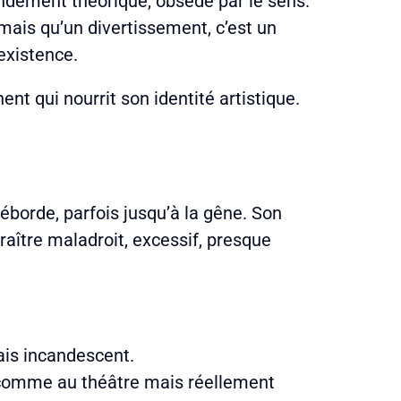
fondément théorique, obsédé par le sens.
amais qu’un divertissement, c’est un
’existence.
t qui nourrit son identité artistique.
déborde, parfois jusqu’à la gêne. Son
paraître maladroit, excessif, presque
ais incandescent.
ée comme au théâtre mais réellement