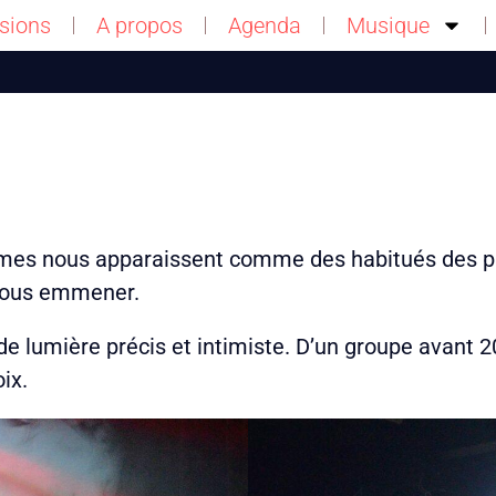
sions
A propos
Agenda
Musique
s nous apparaissent comme des habitués des pla
ù nous emmener.
 de lumière précis et intimiste. D’un groupe avant
ix.