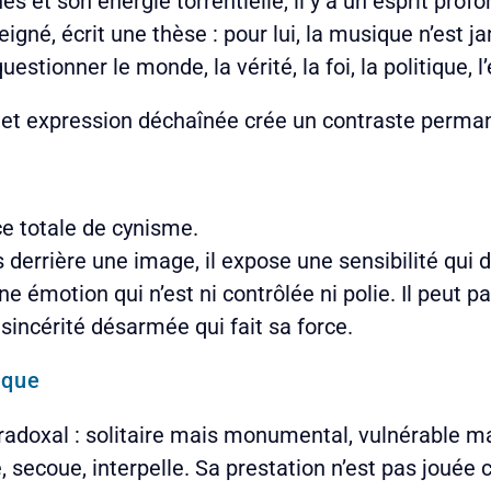
és et son énergie torrentielle, il y a un esprit pro
igné, écrit une thèse : pour lui, la musique n’est j
tionner le monde, la vérité, la foi, la politique, l
et expression déchaînée crée un contraste permanen
ce totale de cynisme.
as derrière une image, il expose une sensibilité qui 
’une émotion qui n’est ni contrôlée ni polie. Il peut 
sincérité désarmée qui fait sa force.
ique
adoxal : solitaire mais monumental, vulnérable m
ge, secoue, interpelle. Sa prestation n’est pas jou