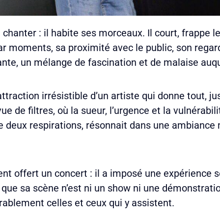
anter : il habite ses morceaux. Il court, frappe le v
ar moments, sa proximité avec le public, son regar
te, un mélange de fascination et de malaise auqu
attraction irrésistible d’un artiste qui donne tout, j
de filtres, où la sueur, l’urgence et la vulnérabili
e deux respirations, résonnait dans une ambiance m
t offert un concert : il a imposé une expérience s
elé que sa scène n’est ni un show ni une démonstra
ablement celles et ceux qui y assistent.