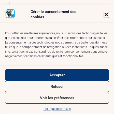
au
MainSquare
Gérer le consentement des
Arras –
cookies
2025
A
propos
Pour offrir les meilleures expériences, nous utilisons des technologies telles
que les cookies pour stocker et/ou accéder aux informations sur l'appareil.
Réseaux
Le consentement à ces technologies nous permettra de traiter des données
et
telles que le comportement de navigation ou des identifiants uniques sur ce
Contact
site. Le fait de ne pas consentir ou de retirer son consentement peut affecter
Conditions
négativement certaines caractéristiques et fonctionnalités.
générales
Politique
de
Accepter
cookies
(UE)
Refuser
Voir les préférences
Politique de cookies