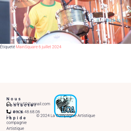
Back To Top
Étiqueté
MainSquare 6 juillet 2024
Nous
tofric59@gmail.com
contacter
06.26.48.68.06
Liens
© 2024 La Compagnie Artistique
La
rapide
compagnie
Artistique