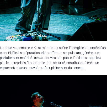
Lorsque Mademoiselle K est montée sur scène, l’énergie est montée d’un
cran. Fidèle à sa réputation, elle a offert un set puissant, généreux et
parfaitement maîtrisé. Très attentive à son public, l’artiste a rappelé à
plusieurs reprises l’importance de la sécurité, contribuant à créer un
espace où chacun pouvait profiter pleinement du concert.