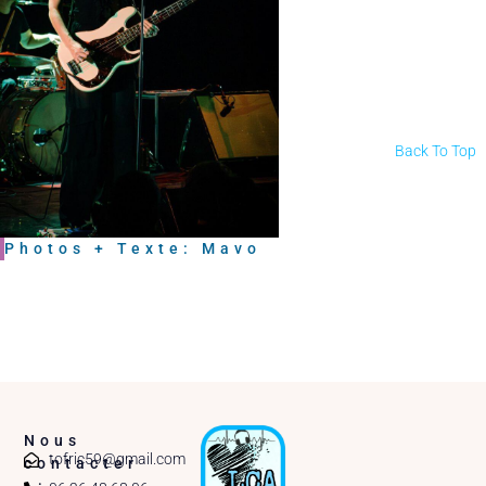
Back To Top
Photos + Texte: Mavo
Nous
tofric59@gmail.com
contacter