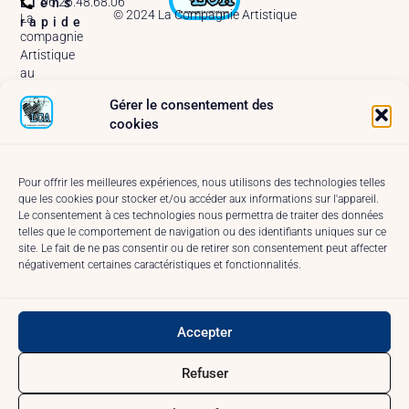
06.26.48.68.06
Liens
© 2024 La Compagnie Artistique
La
rapide
compagnie
Artistique
au
MainSquare
Gérer le consentement des
Arras –
cookies
2025
A
propos
Pour offrir les meilleures expériences, nous utilisons des technologies telles
que les cookies pour stocker et/ou accéder aux informations sur l'appareil.
Réseaux
Le consentement à ces technologies nous permettra de traiter des données
et
telles que le comportement de navigation ou des identifiants uniques sur ce
Contact
site. Le fait de ne pas consentir ou de retirer son consentement peut affecter
Conditions
négativement certaines caractéristiques et fonctionnalités.
générales
Politique
de
Accepter
cookies
(UE)
Refuser