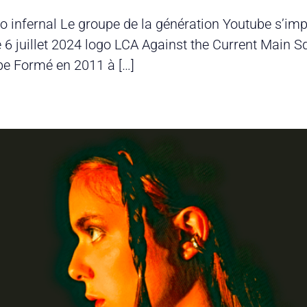
rio infernal Le groupe de la génération Youtube s’imp
e 6 juillet 2024 logo LCA Against the Current Main 
upe Formé en 2011 à […]