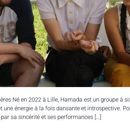
res Né en 2022 à Lille, Hamada est un groupe à six
et une énergie à la fois dansante et introspective. 
par sa sincérité et ses performances […]