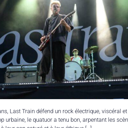
ans, Last Train défend un rock électrique, viscéral 
pop urbaine, le quatuor a tenu bon, arpentant les s