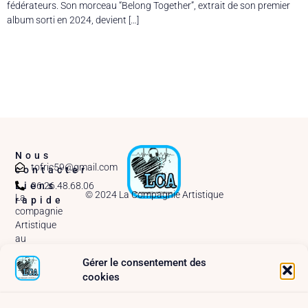
fédérateurs. Son morceau “Belong Together”, extrait de son premier
album sorti en 2024, devient […]
Nous
tofric59@gmail.com
contacter
06.26.48.68.06
Liens
© 2024 La Compagnie Artistique
La
rapide
compagnie
Artistique
au
MainSquare
Gérer le consentement des
Arras –
cookies
2025
A