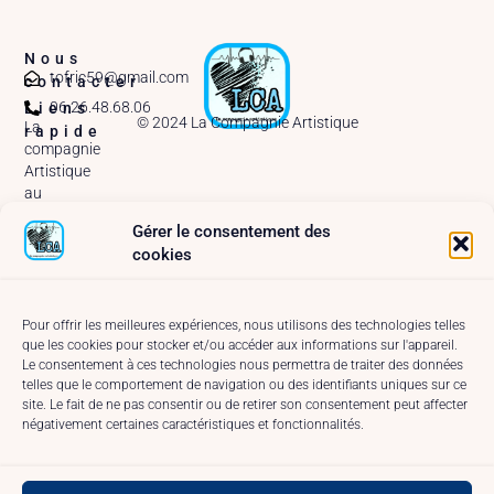
Nous
tofric59@gmail.com
contacter
06.26.48.68.06
Liens
© 2024 La Compagnie Artistique
La
rapide
compagnie
Artistique
au
MainSquare
Gérer le consentement des
Arras –
cookies
2025
A
propos
Pour offrir les meilleures expériences, nous utilisons des technologies telles
que les cookies pour stocker et/ou accéder aux informations sur l'appareil.
Réseaux
Le consentement à ces technologies nous permettra de traiter des données
et
telles que le comportement de navigation ou des identifiants uniques sur ce
Contact
site. Le fait de ne pas consentir ou de retirer son consentement peut affecter
Conditions
négativement certaines caractéristiques et fonctionnalités.
générales
Politique