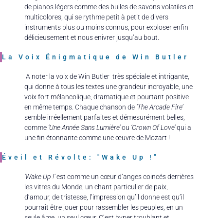
de pianos légers comme des bulles de savons volatiles et
multicolores, qui se rythme petit à petit de divers
instruments plus ou moins connus, pour exploser enfin
délicieusement et nous enivrer jusqu’au bout.
La Voix Énigmatique de Win Butler
A noter la voix de Win Butler très spéciale et intrigante,
qui donne à tous les textes une grandeur incroyable, une
voix fort mélancolique, dramatique et pourtant positive
en même temps. Chaque chanson de
‘The Arcade Fire’
semble irréellement parfaites et démesurément belles,
comme
‘Une Année Sans Lumière’
ou
‘Crown Of Love’
qui a
une fin étonnante comme une œuvre de Mozart !
Éveil et Révolte: "Wake Up !"
’Wake Up !’
est comme un cœur d’anges coincés derrières
les vitres du Monde, un chant particulier de paix,
d’amour, de tristesse, l’impression qu’il donne est qu’il
pourrait être jouer pour rassembler les peuples, en un
seule âme, un seul cœur. C’est hyper troublant et